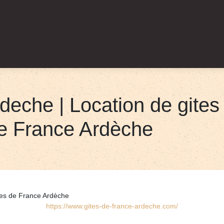
rdeche | Location de gite
e France Ardèche
tes de France Ardèche
https://www.gites-de-france-ardeche.com/